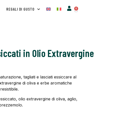
A
REGALI DI GUSTO
0
ccati in Olio Extravergine
turazione, tagliati e lasciati essiccare al
extravergine di oliva e erbe aromatiche
esistibile.
siccato, olio extravergine di oliva, aglio,
 prezzemolo.