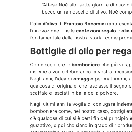
“Attese Noè altri sette giorni e di nuovo
becco un ramoscello di ulivo. Noè compres
L’
olio d’oliva
di
Frantoio Bonamini
rappresent
l’innovazione… nelle
confezioni regalo
d’
olio
fondamentale della nostra storia, come produ
Bottiglie di olio per reg
Come scegliere le
bomboniere
che più vi rap
insieme a voi, celebreranno la vostra occasi
Negli anni, l’idea di
omaggio
per matrimoni, a
qualcosa di originale, che lasciasse il segno e
scaffale e lasciati in balia della polvere.
Negli ultimi anni la voglia di coniugare insie
bomboniere come, nel nostro caso, bottigliet
c’è qualcosa di cui si è certi fin dal principio 
gustativo, e poi che siano in grado di riprodu