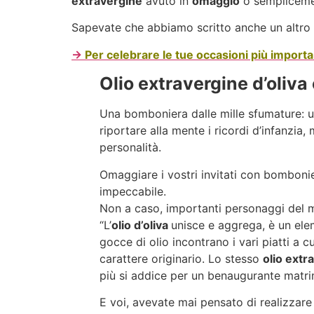
extravergine
avuto in
omaggio
o semplicemen
Sapevate che abbiamo scritto anche un altro
→
Per celebrare le tue occasioni più importa
Olio extravergine d’oliv
Una bomboniera dalle mille sfumature: 
riportare alla mente i ricordi d’infanzia,
personalità.
Omaggiare i vostri invitati con bomboni
impeccabile.
Non a caso, importanti personaggi del 
“L’
olio d’oliva
unisce e aggrega, è un elem
gocce di olio incontrano i vari piatti a 
carattere originario. Lo stesso
olio extra
più si addice per un benaugurante matri
E voi, avevate mai pensato di realizzare