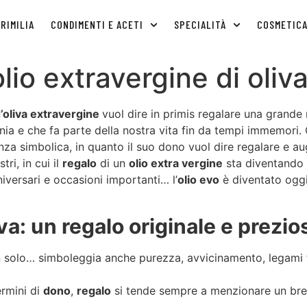
RIMILIA
CONDIMENTI E ACETI
SPECIALITÀ
COSMETIC
olio extravergine di oli
d’oliva extravergine
vuol dire in primis regalare una grande ri
a e che fa parte della nostra vita fin da tempi immemori. C
za simbolica, in quanto il suo dono vuol dire regalare e au
ri, in cui il
regalo
di un
olio extra vergine
sta diventando 
iversari e occasioni importanti… l’
olio evo
è diventato ogg
iva: un regalo originale e prezio
solo… simboleggia anche purezza, avvicinamento, legami fort
ermini di
dono
,
regalo
si tende sempre a menzionare un bre