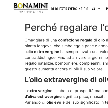
OLIO EXTRAVERGINE D’OLIVA
P
Perché regalare l’
Omaggiare di una
confezione regalo
di
olio 
pianta longeva, che simboleggia pace e armoni
l’
olio extra vergine
ha sempre avuto una valen
contraddistingue. Fino ad arrivare ai giorni nost
regalo
natalizie, bomboniere, compleanni, ann
questo aumenta ancora di più il suo valore.
L’olio extravergine di ol
L’
extra vergine,
simbolo di prosperità ma non 
d’oliva extravergine
significa pace, rinascita.
Parlando di
olio evo
e del suo significato in t