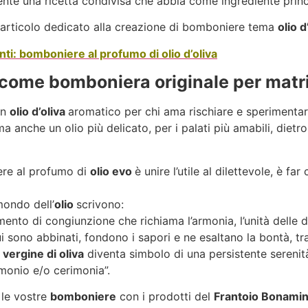
te una ricetta condivisa che abbia come ingrediente princi
 articolo dedicato alla creazione di bomboniere tema
olio d
nti: bomboniere al pr
ofumo di olio d’oliva
a come bomboniera originale per mat
un
olio d’oliva
aromatico per chi ama rischiare e sperimenta
 ma anche un olio più delicato, per i palati più amabili, diet
ere al profumo di
olio evo
è unire l’utile al dilettevole, è f
mondo dell’
olio
scrivono:
ento di congiunzione che richiama l’armonia, l’unità delle 
cui sono abbinati, fondono i sapori e ne esaltano la bontà, 
 vergine di oliva
diventa simbolo di una persistente serenit
monio e/o cerimonia”.
 le vostre
bomboniere
con i prodotti del
Frantoio Bonamin