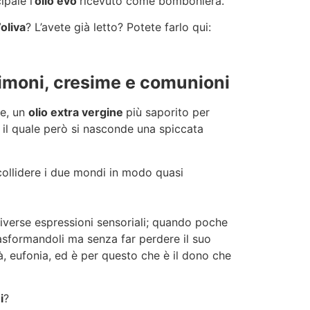
pale l’
olio evo
ricevuto come bomboniera.
’oliva
? L’avete già letto? Potete farlo qui:
rimoni, cresime e comunioni
re, un
olio extra vergine
più saporito per
ro il quale però si nasconde una spiccata
ar collidere i due mondi in modo quasi
diverse espressioni sensoriali; quando poche
trasformandoli ma senza far perdere il suo
à, eufonia, ed è per questo che è il dono che
i
?