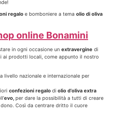
nde!
oni regalo
e bomboniere a tema
olio di oliva
hop online Bonamini
ustare in ogni occasione un
extravergine
di
li ai prodotti locali, come appunto il nostro
a livello nazionale e internazionale per
iori
confezioni regalo
di
olio d’oliva extra
l’
evo,
per dare la possibilità a tutti di creare
dono. Così da centrare dritto il cuore