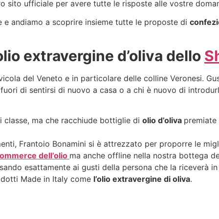
ro sito ufficiale per avere tutte le risposte alle vostre doma
e e andiamo a scoprire insieme tutte le proposte di
confezi
olio extravergine d’oliva dello
S
ivicola del Veneto e in particolare delle colline Veronesi. G
 fuori di sentirsi di nuovo a casa o a chi è nuovo di introdur
 classe, ma che racchiude bottiglie di
olio d’oliva
premiate 
menti, Frantoio Bonamini si è attrezzato per proporre le migl
ommerce dell’olio
ma anche offline nella nostra bottega del
ando esattamente ai gusti della persona che la riceverà in 
odotti Made in Italy come
l’olio extravergine di oliva
.