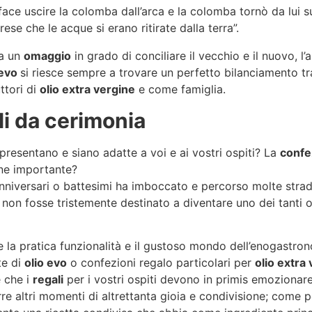
 face uscire la colomba dall’arca e la colomba tornò da lui s
e che le acque si erano ritirate dalla terra”.
a un
omaggio
in grado di conciliare il vecchio e il nuovo, l’
 evo
si riesce sempre a trovare un perfetto bilanciamento tr
ttori di
olio extra vergine
e come famiglia.
ali da cerimonia
presentano e siano adatte a voi e ai vostri ospiti? La
confe
one importante?
nniversari o battesimi ha imboccato e percorso molte strad
 non fosse tristemente destinato a diventare uno dei tanti og
me la pratica funzionalità e il gustoso mondo dell’enogastro
te di
olio evo
o confezioni regalo particolari per
olio extra
è che i
regali
per i vostri ospiti devono in primis emozionare
rre altri momenti di altrettanta gioia e condivisione; come